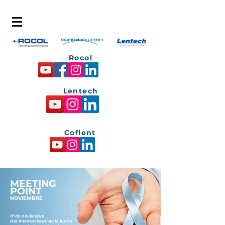
Rocol
Lentech
Coflent
MEETING
POINT
NOVIEMBRE
17 de noviembre
Día internacional de la lucha